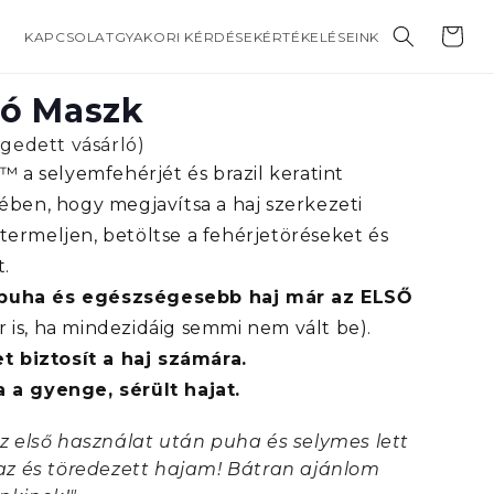
Kosár
KAPCSOLAT
GYAKORI KÉRDÉSEK
ÉRTÉKELÉSEINK
ló Maszk
égedett vásárló)
 a selyemfehérjét és brazil keratint
ben, hogy megjavítsa a haj szerkezeti
t termeljen, betöltse a fehérjetöréseket és
.
 puha és egészségesebb haj már az ELSŐ
 is, ha mindezidáig semmi nem vált be).
 biztosít a haj számára.
a a gyenge, sérült hajat.
z első használat után puha és selymes lett
az és töredezett hajam! Bátran ajánlom