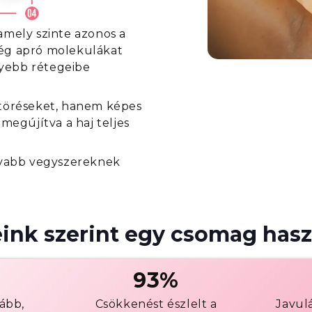
 amely szinte azonos a
lég apró molekulákat
lyebb rétegeibe
jetöréseket, hanem képes
 megújítva a haj teljes
ívabb vegyszereknek
ink szerint egy csomag hasz
93%
ább,
Csökkenést észlelt a
Javulá