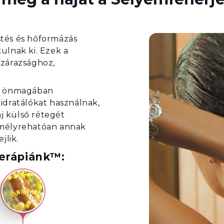
estés és hőformázás
ulnak ki. Ezek a
szárazsághoz,
ak önmagában
idratálókat használnak,
j külső rétegét
 mélyrehatóan annak
jlik.
Terápiánk™: