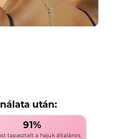
nálata után:
91%
st tapasztalt a hajuk általános