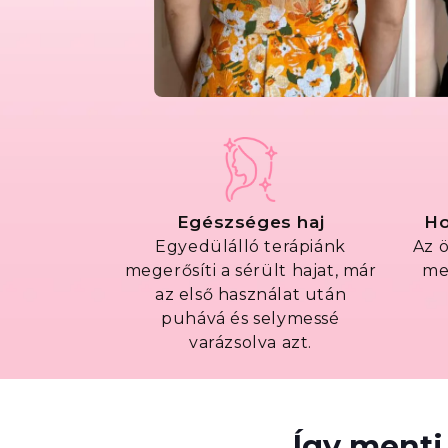
Egészséges haj
Ho
Egyedülálló terápiánk
Az 
megerősíti a sérült hajat, már
me
az első használat után
puhává és selymessé
varázsolva azt.
Így menti