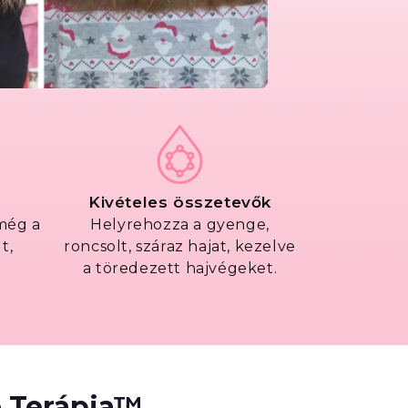
Kivételes összetevők
még a
Helyrehozza a gyenge,
t,
roncsolt, száraz hajat, kezelve
a töredezett hajvégeket.
e Terápia™