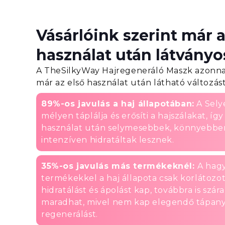
Vásárlóink szerint már a
használat után látványos
A TheSilkyWay Hajregeneráló Maszk azonnali
már az első használat után látható változást
89%-os javulás a haj állapotában:
A Sely
mélyen táplálja és erősíti a hajszálakat, íg
használat után selymesebbek, könnyebbe
intenzíven hidratáltak lesznek.
35%-os javulás más termékeknél:
A hag
termékekkel a haj állapota csak korlátozot
hidratálást és ápolást kap, továbbra is szár
maradhat, mivel nem kap elegendő tápan
regenerálást.