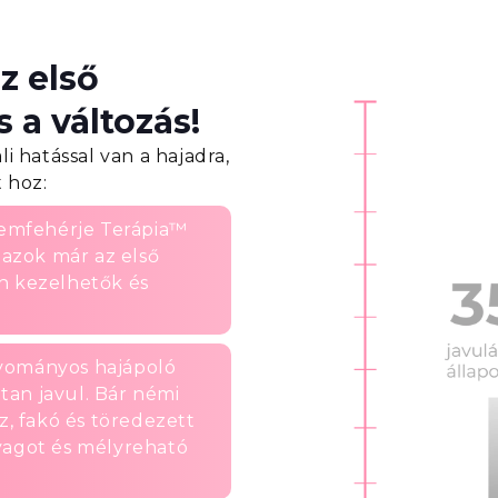
z első
 a változás!
 hatással van a hajadra,
 hoz:
emfehérje Terápia™
y azok már az első
n kezelhetők és
yományos hajápoló
tan javul. Bár némi
az, fakó és töredezett
yagot és mélyreható