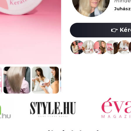
minde
Juhász
👉 Kér