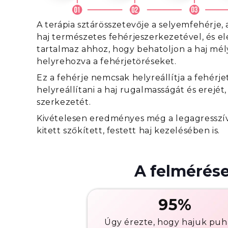
A terápia sztárösszetevője a selyemfehérje,
haj természetes fehérjeszerkezetével, és e
tartalmaz ahhoz, hogy behatoljon a haj mé
helyrehozva a fehérjetöréseket.
Ez a fehérje nemcsak helyreállítja a fehér
helyreállítani a haj rugalmasságát és erejét,
szerkezetét.
Kivételesen eredményes még a legagressz
kitett szőkített, festett haj kezelésében is.
A felmérése
95%
Úgy érezte, hogy hajuk puh