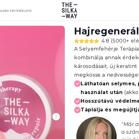
sszes termékünk
Hajregenerá
4.8 (5000+ el
A Selyemfehérje Terápia™
kombinálja annak érdeké
károsodásait, új keratin
megkösse a nedvességet
Láthatóan selymes,
használat után
(akkor
Hosszútávú védelmet
Táplálja és megújítj
"Már a
a szár