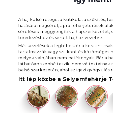
A haj külső rétege, a kutikula, a szőkítés, f
hatására megsérül, apró fehérjetörések alak
sérülések meggyengítik a haj szerkezetét, 
töredezéshez és sérült hajhoz vezetve.
Más kezelések a legtöbbször a keratint cs
tartalmazzák vagy szilikont és közönséges h
melyek valójában nem hatékonyak. Bár a ha
láthatóan szebbé teszik, nem változtatnak
belső szerkezetén, ahol az igazi gyógyulás re
Itt lép közbe a Selyemfehérje 