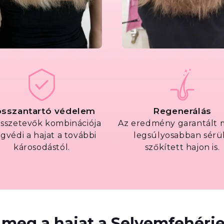
sszantartó védelem
Regenerálás
összetevők kombinációja
Az eredmény garantált 
gvédi a hajat a további
legsúlyosabban sérül
károsodástól.
szőkített hajon is.
 meg a hajat a Selyemfehérj