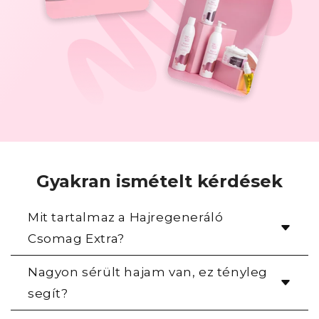
Gyakran ismételt kérdések
Mit tartalmaz a Hajregeneráló
Csomag Extra?
5 termékünket tartalmazza:
Nagyon sérült hajam van, ez tényleg
1. Hajregeneráló Sampon (275 ml.)
segít?
2. Hajregeneráló Kondicionáló (275 ml.)