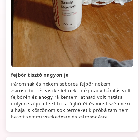
fejbőr tisztó nagyon jó
Páromnak és nekem seborea fejbőr nekem
zsirosodott és viszkedet neki még nagy hámlás volt
fejbőrén és ahogy rá kentem látható volt hatása
milyen szépen tisztította fejbőrét és most szép neki
a haja is köszönöm sok terméket kipróbáltam nem
hatott semmi viszkedésre és zsírosodásra