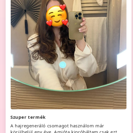
Szuper termék
A hajregeneráló csomagot használom már
körülbelül egy éve. Amióta kipróbáltam csak ezt