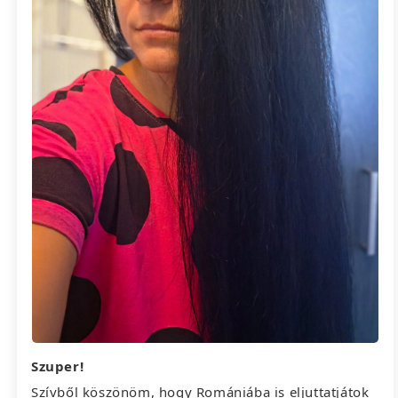
Szuper!
Szívből köszönöm, hogy Romániába is eljuttatjátok