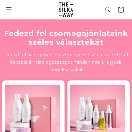
Ugrás a
tartalomhoz
Kosár
Fedezd fel csomagajánlataink
széles választékát
Fedezd fel hajregeneráló csomagjaink széles választékát,
és tápláld hajad egészségét minden nap a legjobb
megoldásokkal.