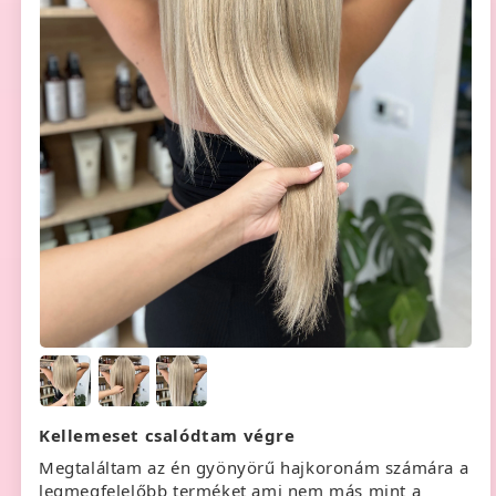
Kellemeset csalódtam végre
Megtaláltam az én gyönyörű hajkoronám számára a
legmegfelelőbb terméket ami nem más mint a