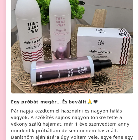
Egy próbát megér... És bevàllt🙏❤️
Pár napja kezdtem el használni és nagyon hálás
vagyok. A szőkítés sajnos nagyon tönkre tette a
vékony szálú hajamat, már 1 éve szenvedtem annyi
mindent kipróbáltam de semmi nem használt.
Barátnőm ajánlására úgy voltam vele, egye fene egy