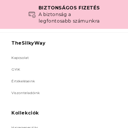
BIZTONSÁGOS FIZETÉS
A biztonság a
legfontosabb számunkra
TheSilkyWay
Kapcsolat
GYIK
Értékeléseink
Viszonteladóink
Kollekciók
Hajregenerálás