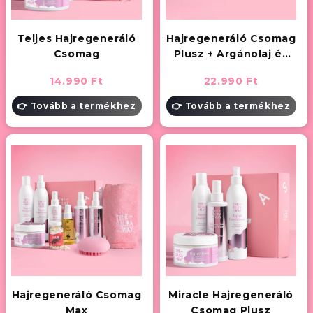
Teljes Hajregeneráló
Hajregeneráló Csomag
Csomag
Plusz + Argánolaj és
Hővédő
14.990 Ft
22.990 Ft
👉 Tovább a termékhez
👉 Tovább a termékhez
Hajregeneráló Csomag
Miracle Hajregeneráló
Max
Csomag Plusz