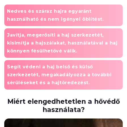
Nedves és száraz hajra egyaránt
használható és nem igényel öblítést.
Javítja, megerősíti a haj szerkezetét,
kisimítja a hajszálakat, használatával a haj
könnyen fésülhetővé válik.
Segít védeni a haj belső és külső
szerkezetét, megakadályozza a további
sérüléseket és a hajtöredezést.
Miért elengedhetetlen a hővédő
használata?