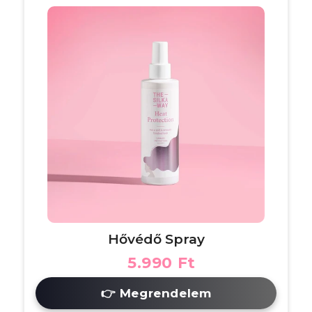
Hővédő Spray
5.990 Ft
👉 Megrendelem