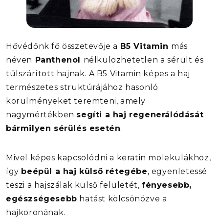
Hővédőnk fő összetevője a
B5 Vitamin
más
néven
Panthenol
nélkülözhetetlen a sérült és
túlszárított hajnak. A B5 Vitamin képes a haj
természetes struktúrájához hasonló
körülményeket teremteni, amely
nagymértékben
segíti a haj regenerálódását
bármilyen sérülés esetén
.
Mivel képes kapcsolódni a keratin molekulákhoz,
így
beépül a haj külső rétegébe
, egyenletessé
teszi a hajszálak külső felületét,
fényesebb,
egészségesebb
hatást kölcsönözve a
hajkoronának.