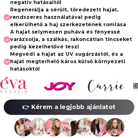
negatív hatásaitól
Regenerálja a sérült, töredezett hajat,
rendszeres használatával pedig
elkerülhető a haj szerkezetének romlása
A hajat selymesen puhává és fényessé
varázsolja, a szálkás, rakoncátlan tincseket
pedig kezelhetővé teszi
Megvédi a hajat az UV sugárzástól, és a
hajat megterhelő káros külső környezeti
hatásoktól
👉 Kérem a legjobb ajánlatot