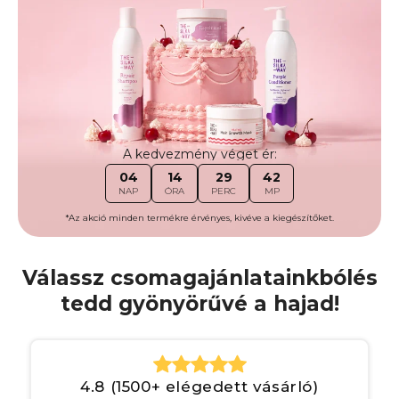
A kedvezmény véget ér:
04
14
29
39
NAP
ÓRA
PERC
MP
*Az akció minden termékre érvényes, kivéve a kiegészítőket.
Válassz csomagajánlatainkbólés
tedd gyönyörűvé a hajad!
4.8 (1500+ elégedett vásárló)