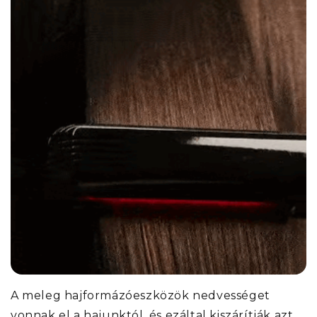
A meleg hajformázóeszközök nedvességet
vonnak el a hajunktól, és ezáltal kiszárítják azt.