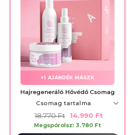
+1 AJÁNDÉK MASZK
Hajregeneráló Hővédő Csomag
Csomag tartalma
- Hajregeneráló Maszk
18.770 Ft
14.990 Ft
- Hővédő Spray
Megspórolsz: 3.780 Ft
- Hajregeneráló Sampon