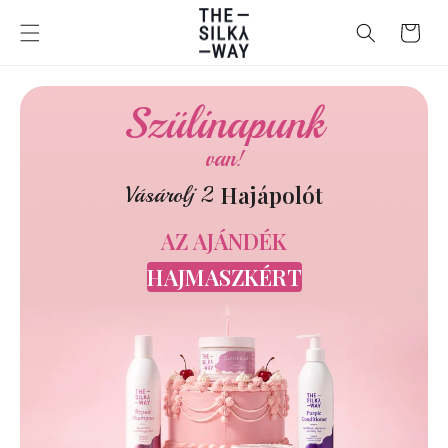
Ugrás a
tartalomhoz
Kosár
Szülinapunk
van!
Hajápolót
Vásárolj 2
AZ AJÁNDÉK
HAJMASZKÉRT