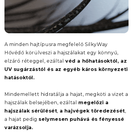
A minden hajtípusra megfelelő SilkyWay
Hővédő körülveszi a hajszálakat egy könnyű,
elzáró réteggel, ezáltal
véd a hőhatásoktól, az
UV sugárzástól és az egyéb káros környezeti
hatásoktól.
Mindemellett hidratálja a hajat, megköti a vizet a
hajszálak belsejében, ezáltal
megelőzi a
hajszálak sérülését
,
a hajvégek töredezését
,
a hajat pedig
selymesen puhává és fényessé
varázsolja.