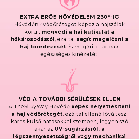
EXTRA ERŐS HŐVÉDELEM 230°-IG
Hővédőnk védőréteget képez a hajszálak
körül,
megvédi a haj kutikulát a
hőkárosodástól
, ezáltal
segít megelőzni a
haj töredezését
és megőrizni annak
egészséges kinézetét.
VÉD A TOVÁBBI SÉRÜLÉSEK ELLEN
A TheSilkyWay Hővédő
képes helyettesíteni
a haj védőrétegét
, ezáltal ellenállóvá teszi
káros külső hatásokkal szemben, legyen szó
akár az
UV-sugárzásról, a
légszennyezettségről vagy mechanikai