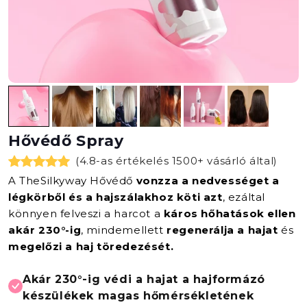
Hővédő Spray
(4.8-as értékelés 1500+ vásárló által)
A TheSilkyway Hővédő
vonzza a nedvességet a
légkörből és a hajszálakhoz köti azt
, ezáltal
könnyen felveszi a harcot a
káros hőhatások ellen
akár 230°-ig
, mindemellett
regenerálja a hajat
és
megelőzi a haj töredezését.
Akár 230°-ig védi a hajat a hajformázó
készülékek magas hőmérsékletének