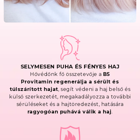
SELYMESEN PUHA ÉS FÉNYES HAJ
Hővédőnk fő összetevője a
B5
Provitamin
regenerálja a sérült és
túlszárított hajat
, segít védeni a haj belső és
külső szerkezetét, megakadályozza a további
sérüléseket és a hajtöredezést, hatására
ragyogóan puhává válik a haj
.