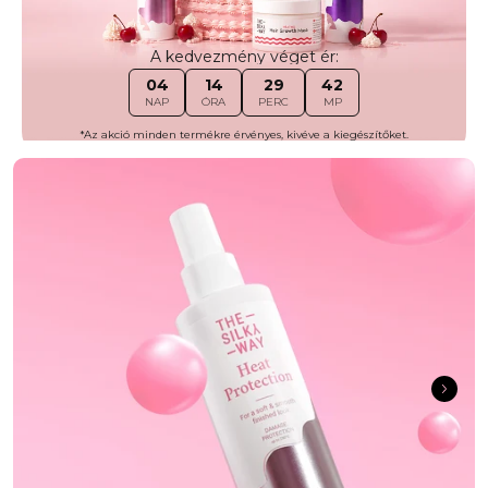
A kedvezmény véget ér:
04
14
29
39
NAP
ÓRA
PERC
MP
*Az akció minden termékre érvényes, kivéve a kiegészítőket.