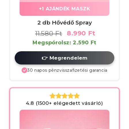
+1 AJÁNDÉK MASZK
2 db Hővédő Spray
11.580 Ft
8.990 Ft
Megspórolsz: 2.590 Ft
👉 Megrendelem
30 napos pénzvisszafizetési garancia
4.8 (1500+ elégedett vásárló)