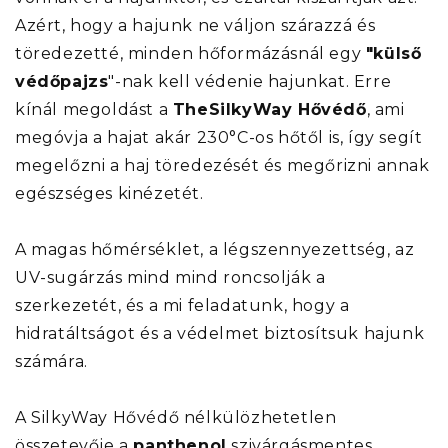
Azért, hogy a hajunk ne váljon szárazzá és
töredezetté, minden hőformázásnál egy
"külső
védőpajzs
"-nak kell védenie hajunkat. Erre
kínál megoldást a
TheSilkyWay Hővédő
, ami
megóvja a hajat akár 230°C-os hőtől is, így segít
megelőzni a haj töredezését és megőrizni annak
egészséges kinézetét.
A magas hőmérséklet, a légszennyezettség, az
UV-sugárzás mind mind roncsolják a
szerkezetét, és a mi feladatunk, hogy a
hidratáltságot és a védelmet biztosítsuk hajunk
számára.
A SilkyWay Hővédő nélkülözhetetlen
összetevője a
panthenol
szivárgásmentes