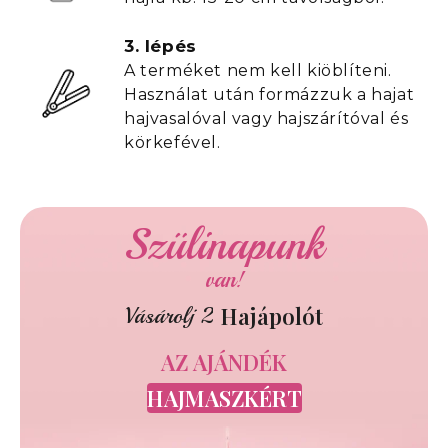
3. lépés
A terméket nem kell kiöblíteni.
Használat után formázzuk a hajat
hajvasalóval vagy hajszárítóval és
körkefével.
Szülinapunk
van!
Hajápolót
Vásárolj 2
AZ AJÁNDÉK
HAJMASZKÉRT