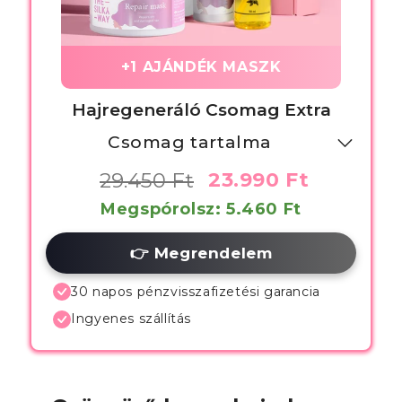
+1 AJÁNDÉK MASZK
Hajregeneráló Csomag Extra
Csomag tartalma
- Hajregeneráló Maszk
29.450 Ft
23.990 Ft
- Hajregeneráló Kondicionáló
Megspórolsz: 5.460 Ft
- Hajregeneráló Sampon
👉 Megrendelem
- Argán Olaj
30 napos pénzvisszafizetési garancia
- Hővédő Spray
Ingyenes szállítás