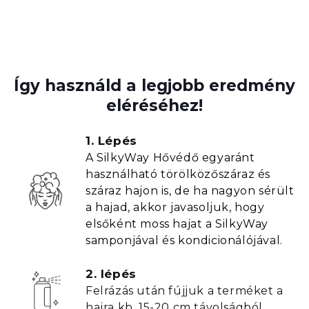
Így használd a legjobb eredmény
eléréséhez!
1. Lépés
A SilkyWay Hővédő egyaránt
használható törölközőszáraz és
száraz hajon is, de ha nagyon sérült
a hajad, akkor javasoljuk, hogy
elsőként moss hajat a SilkyWay
samponjával és kondicionálójával.
2. lépés
Felrázás után fújjuk a terméket a
hajra kb. 15-20 cm távolságból.