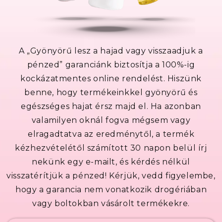
A „Gyönyörű lesz a hajad vagy visszaadjuk a
pénzed” garanciánk biztosítja a 100%-ig
kockázatmentes online rendelést. Hiszünk
benne, hogy termékeinkkel gyönyörű és
egészséges hajat érsz majd el. Ha azonban
valamilyen oknál fogva mégsem vagy
elragadtatva az eredménytől, a termék
kézhezvételétől számított 30 napon belül írj
nekünk egy e-mailt, és kérdés nélkül
visszatérítjük a pénzed! Kérjük, vedd figyelembe,
hogy a garancia nem vonatkozik drogériában
vagy boltokban vásárolt termékekre.