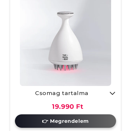
Csomag tartalma
-1X Vörös Fényterápiás Fejbőr
19.990 Ft
Masszírozó
👉 Megrendelem