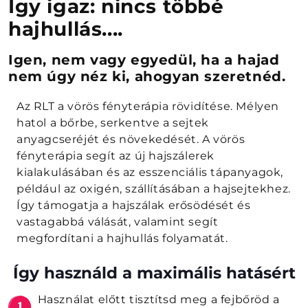
Így igaz: nincs többé
hajhullás....
Igen, nem vagy egyedül, ha a hajad
nem úgy néz ki, ahogyan szeretnéd.
Az RLT a vörös fényterápia rövidítése. Mélyen
hatol a bőrbe, serkentve a sejtek
anyagcseréjét és növekedését. A vörös
fényterápia segít az új hajszálerek
kialakulásában és az esszenciális tápanyagok,
például az oxigén, szállításában a hajsejtekhez.
Így támogatja a hajszálak erősödését és
vastagabbá válását, valamint segít
megfordítani a hajhullás folyamatát.
Így használd a maximális hatásért
Használat előtt tisztítsd meg a fejbőröd a