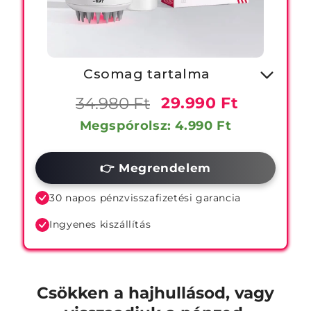
Csomag tartalma
-1X Vörös Fényterápiás Fejbőr
34.980 Ft
29.990 Ft
Masszírozó
Megspórolsz: 4.990 Ft
-1X Hajhullás Csökkentő
👉 Megrendelem
Sampon
-1X 8 Hetes Hajhullás
30 napos pénzvisszafizetési garancia
Csökkentő Kúra
Ingyenes kiszállítás
Csökken a hajhullásod, vagy