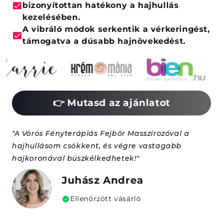
bizonyítottan hatékony a hajhullás
kezelésében.
A vibráló módok serkentik a vérkeringést,
támogatva a dúsabb hajnövekedést.
👉 Mutasd az ajánlatot
"A Vörös Fényterápiás Fejbőr Masszírozóval a
hajhullásom csökkent, és végre vastagabb
hajkoronával büszkélkedhetek!"
Juhász Andrea
Ellenőrzött vásárló