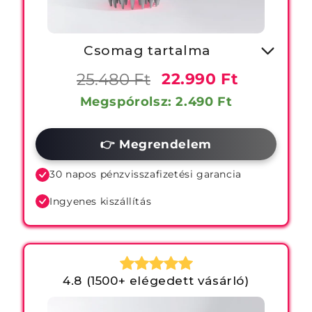
Csomag tartalma
-1X Vörös Fényterápiás Fejbőr
25.480 Ft
22.990 Ft
Masszírozó
Megspórolsz: 2.490 Ft
-1X Hajhullás Csökkentő
👉 Megrendelem
Sampon
30 napos pénzvisszafizetési garancia
Ingyenes kiszállítás
4.8 (1500+ elégedett vásárló)