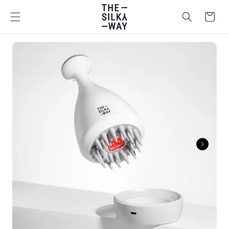
Ugrás a
tartalomhoz
Kosár