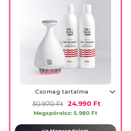
Csomag tartalma
-1X Vörös Fényterápiás Fejbőr
30.970 Ft
24.990 Ft
Masszírozó
Megspórolsz: 5.980 Ft
-2X Hajhullás Csökkentő