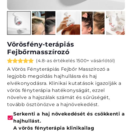
Vörösfény-terápiás
Fejbőrmasszírozó
(4.8-as értékelés 1500+ vásárlótól)
A Vörös Fényterápiás Fejbőr Masszírozó a
legjobb megoldás hajhullásra és haj
elvékonyodásra. Klinikai kutatások igazolják a
vörös fényterápia hatékonyságát, ezzel
növelve a hajszálak számát és sűrűségét,
tovább ösztönözve a hajnövekedést.
Serkenti a haj növekedését és csökkenti a
hajhullást.
A vörös fényterápia klinikailag