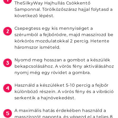
TheSilkyWay Hajhullás Csökkentő
Samponnal. Törölközőszáraz hajjal folytasd a
következő lépést.
Csepegtess egy kis mennyiséget a
szérumból a fejbőrödre, majd masszírozd be
körkörös mozdulatokkal 2 percig. Hetente
háromszor ismételd.
Nyomd meg hosszan a gombot a készülék
bekapcsolásához. A vörös fény aktiválásához
nyomj még egy rövidet a gombra.
Használd a készüléket 5-10 percig a fejbőr
különböző részein. A vörös fény és a vibráció
serkentik a hajnövekedést.
A maximális hatás érdekében használd a
masszírozót naponta, és végezd el a teljes 8