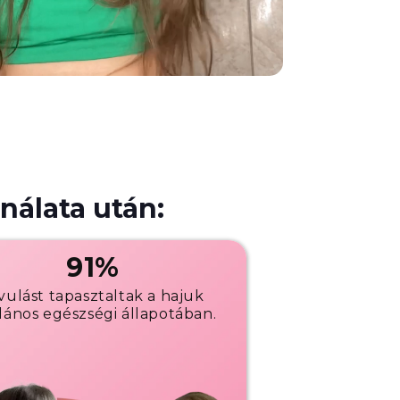
nálata után:
91%
vulást tapasztaltak a hajuk
alános egészségi állapotában.