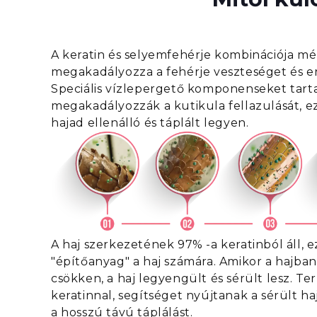
A keratin és selyemfehérje kombinációja mél
megakadályozza a fehérje veszteséget és erő
Speciális vízlepergető komponenseket tart
megakadályozzák a kutikula fellazulását, ezá
hajad ellenálló és táplált legyen.
A haj szerkezetének 97% -a keratinból áll, 
"építőanyag" a haj számára. Amikor a hajban 
csökken, a haj legyengült és sérült lesz. Te
keratinnal, segítséget nyújtanak a sérült ha
a hosszú távú táplálást.