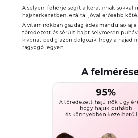
A selyem fehérje segít a keratinnak sokkal 
hajszerkezetben, ezáltal jóval erősebb köté
A vitaminokban gazdag édes mandulaolaj a 
töredezett és sérült hajat selymesen puháv
kivonat pedig azon dolgozik, hogy a hajad m
ragyogó legyen.
A felmérése
95%
A töredezett hajú nők úgy ér
hogy hajuk puhább
és könnyebben kezelhető l