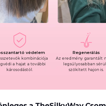
sszantartó védelem
Regenerálás
összetevők kombinációja
Az eredmény garantált 
gvédi a hajat a további
legsúlyosabban sérül
károsodástól.
szőkített hajon is.
lönleges a TheSilkyWay Csom