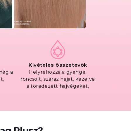
Kivételes összetevők
még a
Helyrehozza a gyenge,
t,
roncsolt, száraz hajat, kezelve
a töredezett hajvégeket.
ag Plusz?