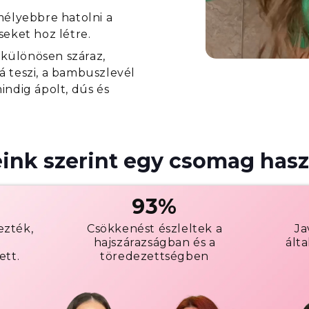
mélyebbre hatolni a
seket hoz létre.
különösen száraz,
á teszi, a bambuszlevél
indig ápolt, dús és
ink szerint egy csomag hasz
93%
ezték,
Csökkenést észleltek a
Ja
hajszárazságban és a
ált
ett.
töredezettségben