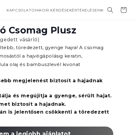
Kosár
KAPCSOLAT
GYAKORI KÉRDÉSEK
ÉRTÉKELÉSEINK
ló Csomag Plusz
égedett vásárló)
ültebb, töredezett, gyenge hajra! A csomag
mosástól a hajvégápolásig keratin,
la olaj és bambuszlevél kivonat
ebb megjelenést biztosít a hajadnak
tálja és megújítja a gyenge, sérült hajat.
met biztosít a hajadnak.
án is jelentősen csökkenti a töredezett
em a legjobb ajánlatot