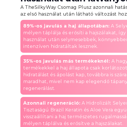
A TheSilkyWay Csomag Plusz azonnali hatáss
az első használat után látható változást hoz
89%-os javulás a haj állapotában:
A Sely
mélyen táplálja és erősíti a hajszálakat, íg
használat után selymesebbek, könnyebbe
intenzíven hidratáltak lesznek.
35%-os javulás más termékeknél:
A hag
termékekkel a haj állapota csak korlátozot
hidratálást és ápolást kap, továbbra is szár
maradhat, mivel nem kap elegendő tápan
regenerálást.
Azonnali regeneráció:
A Hidrolizált Sely
Tisztaságú Brazil Keratin és Aloe Vera egy
visszaállítani a haj természetes rugalmassá
mélyen táplálva és erősítve a hajszálakat.