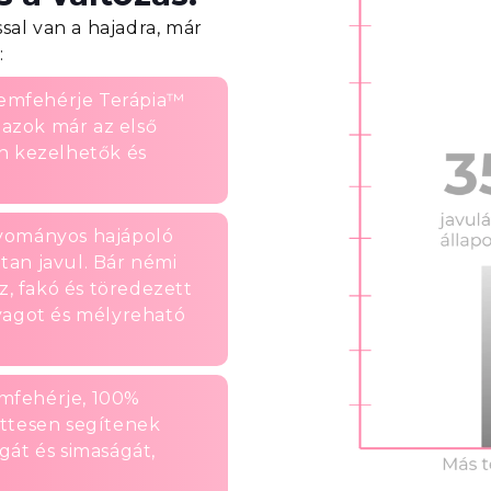
al van a hajadra, már
:
emfehérje Terápia™
y azok már az első
n kezelhetők és
yományos hajápoló
tan javul. Bár némi
az, fakó és töredezett
yagot és mélyreható
emfehérje, 100%
üttesen segítenek
gát és simaságát,