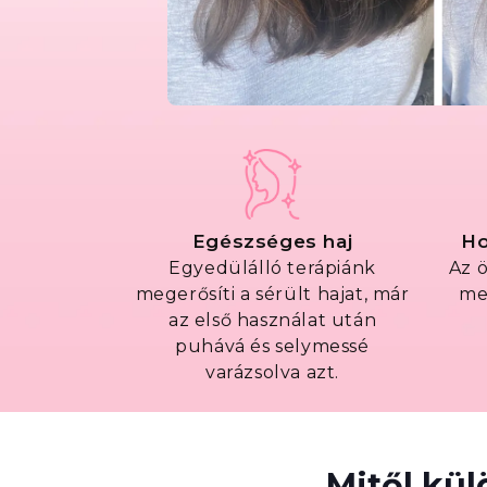
Egészséges haj
Ho
Egyedülálló terápiánk
Az 
megerősíti a sérült hajat, már
me
az első használat után
puhává és selymessé
varázsolva azt.
Mitől kü