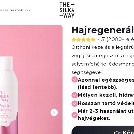
sszes termékünk
Hajregenerá
4.7 (2000+ el
Otthoni kezelés a legsér
végig kísér egészen a haj
selyemfehérje, édesmandu
segítségével.
Azonnal egészséges
(lásd lentebb).
Mélyen kezeli, hidra
Hosszan tartó védel
Már 2-3 használat ut
hajvégeket.
👉 Kér