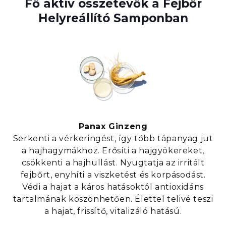
Fő aktív összetevők a Fejbőr
Helyreállító Samponban
Panax Ginzeng
Serkenti a vérkeringést, így több tápanyag jut
a hajhagymákhoz. Erősíti a hajgyökereket,
csökkenti a hajhullást. Nyugtatja az irritált
fejbőrt, enyhíti a viszketést és korpásodást.
Védi a hajat a káros hatásoktól antioxidáns
tartalmának köszönhetően. Élettel telivé teszi
a hajat, frissítő, vitalizáló hatású.