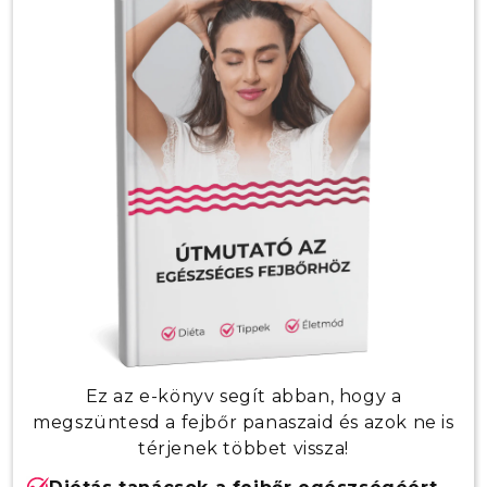
Használati gyakoriság:
Intenzív kezelés esetén:
Minden
hajmosáshoz használhatod, hogy megőrizd
fejbőröd egészségét.
Fenntartó kezeléshez:
Használd hetente
egyszer, hogy hosszú távon is megőrizd a
fejbőr egészségét.
Ez az e-könyv segít abban, hogy a
megszüntesd a fejbőr panaszaid és azok ne is
térjenek többet vissza!