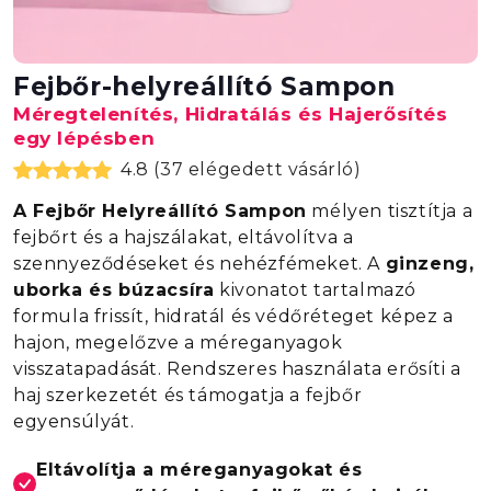
Fejbőr-helyreállító Sampon
Méregtelenítés, Hidratálás és Hajerősítés
egy lépésben
4.8 (37 elégedett vásárló)
A Fejbőr Helyreállító Sampon
mélyen tisztítja a
fejbőrt és a hajszálakat, eltávolítva a
szennyeződéseket és nehézfémeket. A
ginzeng,
uborka és búzacsíra
kivonatot tartalmazó
formula frissít, hidratál és védőréteget képez a
hajon, megelőzve a méreganyagok
visszatapadását. Rendszeres használata erősíti a
haj szerkezetét és támogatja a fejbőr
egyensúlyát.
Eltávolítja a méreganyagokat és