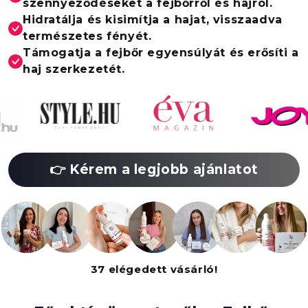
szennyeződéseket a fejbőrről és hajról.
Hidratálja és kisimítja a hajat, visszaadva
természetes fényét.
Támogatja a fejbőr egyensúlyát és erősíti a
haj szerkezetét.
👉 Kérem a legjobb ajánlatot
37 elégedett vásárló!