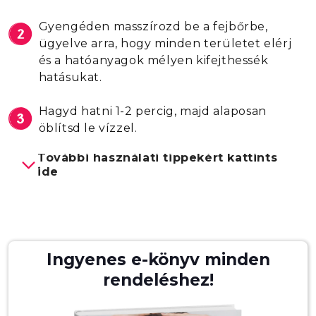
Gyengéden masszírozd be a fejbőrbe,
ügyelve arra, hogy minden területet elérj
és a hatóanyagok mélyen kifejthessék
hatásukat.
Hagyd hatni 1-2 percig, majd alaposan
öblítsd le vízzel.
További használati tippekért kattints
ide
A hatás maximalizásáért:
használd együtt a
Savbázisú
Fejbőrtisztítóval
és a
Fejbőr Helyreállító
Kondicionáló
val
. Először vidd fel a
Ingyenes e-könyv minden
Savbázisú Fejbőrtisztítót hajmosás előtt,
rendeléshez!
száraz hajra, hagyd hatni 5-10 percig, majd
öblítsd le.