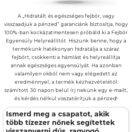
A „Hidratált és egészséges fejbőr, vagy
visszaadjuk a pénzed” garanciánk biztosítja, hogy
100%-ban kockázatmentesen próbáld ki a Fejbőr
Egyensúly Helyreállítót. Hiszünk benne, hogy a
termékünk hatékonyan hidratálja a száraz
fejbőrt, csökkenti a hámlást és helyreállítja
annak egészséges egyensúlyát. Ha azonban
valamilyen okból nem vagy elégedett az
eredménnyel, a termék kézhezvételétől
számított 30 napon belül írj nekünk egy e-mailt,
és kérdés nélkül visszatérítjük a pénzed!
Ismerd meg a csapatot, akik
több tízezer nőnek segítettek
visszanyerni dús, ragyogó