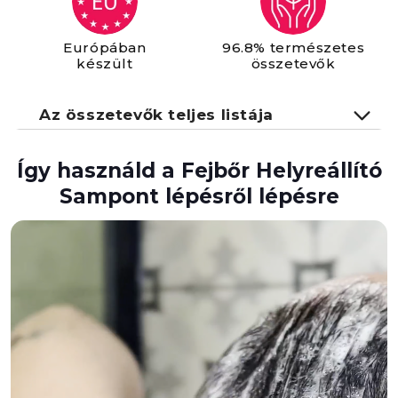
Európában
96.8% természetes
készült
összetevők
Az összetevők teljes listája
Aqua, Sodium Coco- Sulfate, Cocamidopropyl
Így használd a Fejbőr Helyreállító
Betaine, Coco Glucoside, Algin, Cucumis
Sampont lépésről lépésre
Sativus Fruit Extract, Citrus Limon Fruit
Extract, Malus Domestica Fruit Extract, Pyrus
Malus Juice, Prunus Persica Juice, Triticum
Vulgare Seed Extract, Hordeum Vulgare
Extract, Panax Ginseng Root Extract,
Disodium EDTA, Polysorbate-20, Sodium
Benzoate, Guar Hydroxypropyltrimonium
Chloride, Propanediol, Potassium Sorbate,