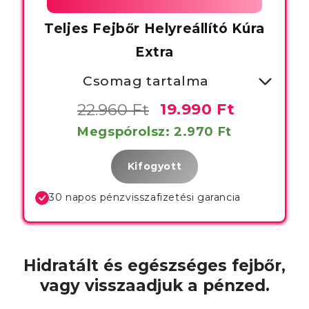
Teljes Fejbőr Helyreállító Kúra
Extra
Csomag tartalma
- 1x Savbázisú Fejbőrtisztító
22.960 Ft
19.990 Ft
- 1x Fejbőr Helyreállító Sampon
Megspórolsz: 2.970 Ft
- 1x Fejbőr Helyreállító
Kifogyott
Kondicionáló
30 napos pénzvisszafizetési garancia
- 1x Fejbőr Masszírozó Kefe
- 1x
Hajregeneráló Vitamin
Hidratált és egészséges fejbőr,
vagy visszaadjuk a pénzed.