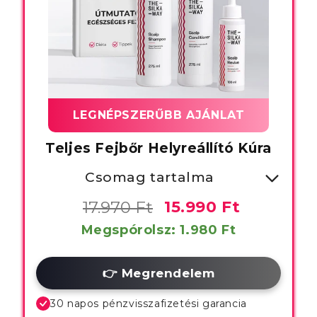
LEGNÉPSZERŰBB AJÁNLAT
Teljes Fejbőr Helyreállító Kúra
Csomag tartalma
- 1x Savbázisú Fejbőrtisztító
17.970 Ft
15.990 Ft
- 1x Fejbőr Helyreállító Sampon
Megspórolsz: 1.980 Ft
- 1x Fejbőr Helyreállító
👉 Megrendelem
Kondicionáló
30 napos pénzvisszafizetési garancia