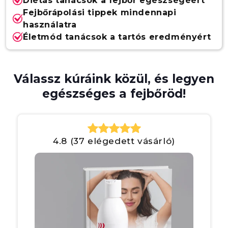
Diétás tanácsok a fejbőr egészségéért
Fejbőrápolási tippek mindennapi
használatra
Életmód tanácsok a tartós eredményért
Válassz kúráink közül, és legyen
egészséges a fejbőröd!
4.8 (37 elégedett vásárló)