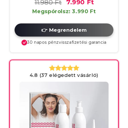
11.980 Ft
7.990 Ft
Megspórolsz: 3.990 Ft
👉 Megrendelem
30 napos pénzvisszafizetési garancia
4.8 (37 elégedett vásárló)