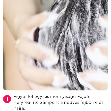
Citric Acid, Glyceryl Caprylate, Sodium
Chloride, Glyceryl Undecylenate,
Phenoxyethanol, Ethylhexylglycerin,
Parfum, Linalool, Limonene, Hexyl
Cinnamaldehyde, Citronellol
Vigyél fel egy kis mennyiségű Fejbőr
Helyreállító Sampont a nedves fejbőrre és
hajra.