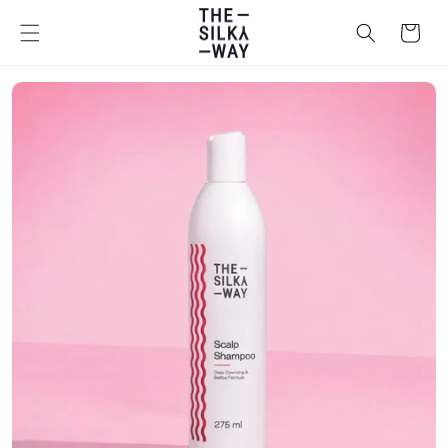
Ugrás a
tartalomhoz
Kosár